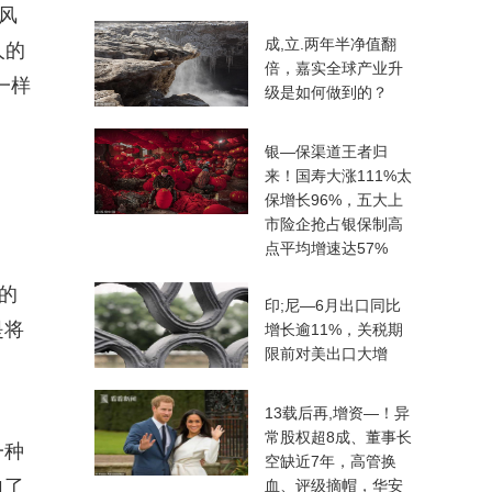
风
成,立.两年半净值翻
人的
倍，嘉实全球产业升
一样
级是如何做到的？
银—保渠道王者归
来！国寿大涨111%太
保增长96%，五大上
市险企抢占银保制高
点平均增速达57%
的
印;尼—6月出口同比
是将
增长逾11%，关税期
限前对美出口大增
13载后再,增资—！异
常股权超8成、董事长
一种
空缺近7年，高管换
向了
血、评级摘帽，华安