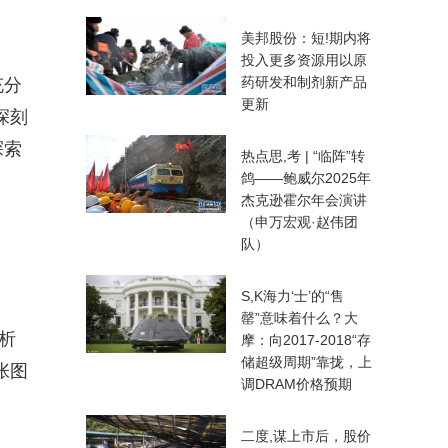
美邦股份：短!期内将
投入更多资源用以原
药研发和制剂新产品
充分
更新
深刻
探索
热点思,考 | “临阵”转
鸽——鲍威尔2025年
杰克逊霍尔年会演讲
（申万宏观·赵伟团
队）
S,K海力‘士’的“售
罄”意味着什么？大
析
摩：向2017-2018“存
储超级周期”靠拢，上
张图
调DRAM价格预期
二度,谋上市后，股价