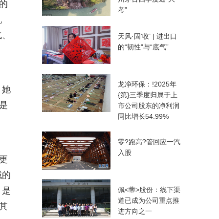
的
考”
机
气、
天风·固‘收’ | 进出口
的“韧性”与“底气”
龙净环保：!2025年
？她
{第}三季度归属于上
是
市公司股东的净利润
同比增长54.99%
零?跑高?管回应一汽
入股
更
械的
，是
佩<蒂>股份：线下渠
道已成为公司重点推
其
进方向之一