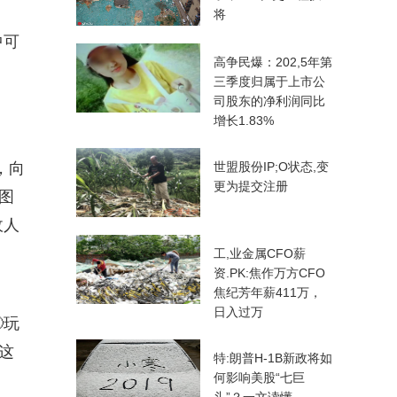
将
中可
高争民爆：202,5年第
三季度归属于上市公
司股东的净利润同比
增长1.83%
，向
世盟股份IP;O状态,变
更为提交注册
图
敌人
工,业金属CFO薪
资.PK:焦作万方CFO
焦纪芳年薪411万，
日入过万
玩
这
特:朗普H-1B新政将如
何影响美股“七巨