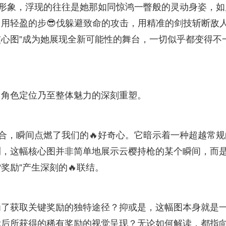
的形象，浮现的往往是她那如同惊鸿一瞥般的灵动身姿，如
用轻盈的步😎伐躲避致命的攻击，用精准的剑技斩断敌
核心图”成为她展现全新可能性的舞台，一切似乎都变得不
、角色定位乃至整体魅力的深刻重塑。
组合，瞬间点燃了我们的🔥好奇心。它暗示着一种超越常规
测，这幅核心图并非简单地展示云樱持枪的某个瞬间，而
奖励”产生深刻的🔥联结。
为了获取关键奖励的独特途径？抑或是，这幅图本身就是
标后所获得的稀有奖励的视觉呈现？无论如何解读，都指