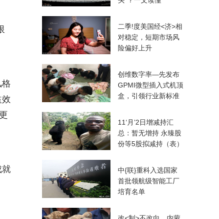
头”？一文读懂
二季!度美国经<济>相
限
对稳定，短期市场风
险偏好上升
创维数字率—先发布
风格
GPMI微型插入式机顶
盒，引领行业新标准
益效
更
11‘月’2日增减持汇
总：暂无增持 永臻股
份等5股拟减持（表）
成就
中{联}重科入选国家
首批领航级智能工厂
培育名单
改<制>不改向，内蒙