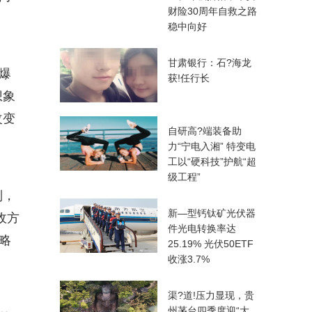
财险30周年自救之路
稳中向好
甘肃银行：石?海龙
爆
获!任行长
想象
改变
自研高?端装备助
力“宁电入湘” 特变电
工以“硬科技”护航“超
级工程”
制，
新—型钙钛矿光伏器
敌方
件光电转换率达
略
25.19% 光伏50ETF
收涨3.7%
渠?道!压力显现，贵
州茅台四季度迎“大