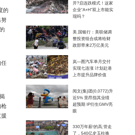
开?启连跌模式！这家
度的
企业“A+H”双上市能实
现吗？
出努
的
美.国银行：美联储调
整投资组合或将给财
政部带来2万亿美元
岚—图汽车单月交付
的任
实现七连涨 计划赴港
上市提升品牌价值
阅文{集}团(0,0772)升
揭
近5% 里昂指其业绩
超预期 IP衍生GMV亮
的枪
眼
支援
330万年薪!的高;管走
了，540亿史玉柱换