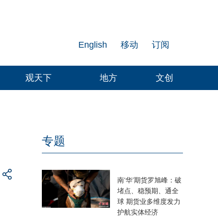
English
移动
订阅
观天下
地方
文创
专题
南‘华’期货罗旭峰：破
堵点、稳预期、通全
球 期货业多维度发力
护航实体经济